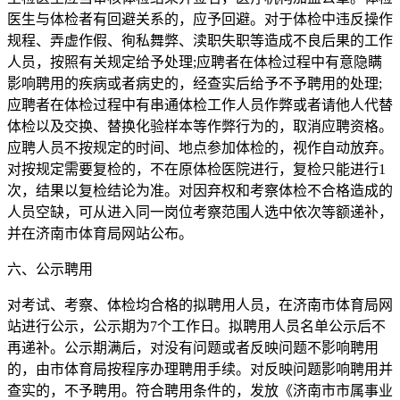
医生与体检者有回避关系的，应予回避。对于体检中违反操作
规程、弄虚作假、徇私舞弊、渎职失职等造成不良后果的工作
人员，按照有关规定给予处理;应聘者在体检过程中有意隐瞒
影响聘用的疾病或者病史的，经查实后给予不予聘用的处理;
应聘者在体检过程中有串通体检工作人员作弊或者请他人代替
体检以及交换、替换化验样本等作弊行为的，取消应聘资格。
应聘人员不按规定的时间、地点参加体检的，视作自动放弃。
对按规定需要复检的，不在原体检医院进行，复检只能进行1
次，结果以复检结论为准。对因弃权和考察体检不合格造成的
人员空缺，可从进入同一岗位考察范围人选中依次等额递补，
并在济南市体育局网站公布。
六、公示聘用
对考试、考察、体检均合格的拟聘用人员，在济南市体育局网
站进行公示，公示期为7个工作日。拟聘用人员名单公示后不
再递补。公示期满后，对没有问题或者反映问题不影响聘用
的，由市体育局按程序办理聘用手续。对反映问题影响聘用并
查实的，不予聘用。符合聘用条件的，发放《济南市市属事业