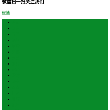
微信扫一扫关注我们
微博
首页
济南
青岛
德州
临沂
淄博
东营
烟台
威海
潍坊
济宁
泰安
日照
聊城
滨州