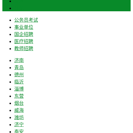
菏泽
莱芜
公务员考试
事业单位
国企招聘
医疗招聘
教师招聘
济南
青岛
德州
临沂
淄博
东营
烟台
威海
潍坊
济宁
泰安