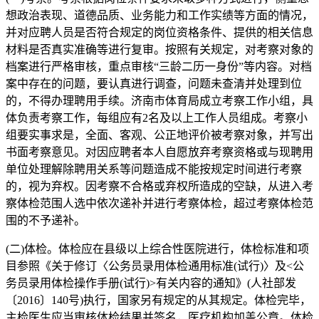
想政治表现、道德品质、业务能力和工作实绩等方面的情况，
并对应聘人员是否符合规定的岗位资格条件、提供的相关信息
材料是否真实准确等进行复审。按照有关规定，对考察对象的
档案进行严格审核，重点审核“三龄二历一身份”等内容。对档
案中存在的问题，要认真进行调查，问题未查清并处理到位
的，不得办理聘用手续。济南市体育局成立考察工作小组，具
体负责考察工作，每组应有2名及以上工作人员组成。考察小
组要实事求是，全面、客观、公正地评价被考察对象，并写出
书面考察意见。对因应聘者本人自愿放弃考察资格或与现聘用
单位处理解除聘用关系等问题造成不能按规定时间进行考察
的，视为弃权。因考察不合格或弃权所造成的空缺，从进入考
察体检范围人选中依次递补并进行考察体检，超过考察体检范
围的不予递补。
(二)体检。体检应在县级以上综合性医院进行，体检标准和项
目参照《关于修订〈公务员录用体检通用标准(试行)〉及<公
务员录用体检操作手册(试行)>有关内容的通知》(人社部发
〔2016〕140号)执行，国家另有规定的从其规定。体检完毕，
主检医生应当审核体检结果并签名，医疗机构加盖公章。体检