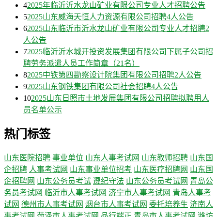
4
2025年临沂沂水龙山矿业有限公司专业人才招聘公告
5
2025山东威海天恒人力资源有限公司招聘4人公告
6
2025山东临沂市沂水龙山矿业有限公司专业人才招聘2
人公告
7
2025临沂沂水城开投资发展集团有限公司下属子公司招
聘劳务派遣人员工作简章（21名）
8
2025中铁第四勘察设计院集团有限公司招聘2人公告
9
2025山东钢铁集团有限公司社会招聘4人公告
10
2025山东日照市土地发展集团有限公司招聘拟聘用人
员名单公示
热门标签
山东医院招聘
事业单位
山东人事考试网
山东教师招聘
山东国
企招聘
人事考试网
山东事业单位招考
山东医疗招聘网
山东国
企招聘网
山东公务员考试
遵纪守法
山东公务员考试网
青岛公
务员考试网
临沂市人事考试网
济宁市人事考试网
青岛人事考
试网
德州市人事考试网
烟台市人事考试网
委托培养生
济南人
事考试网
菏泽市人事考试网
品行端正
青岛市人事考试网
潍坊