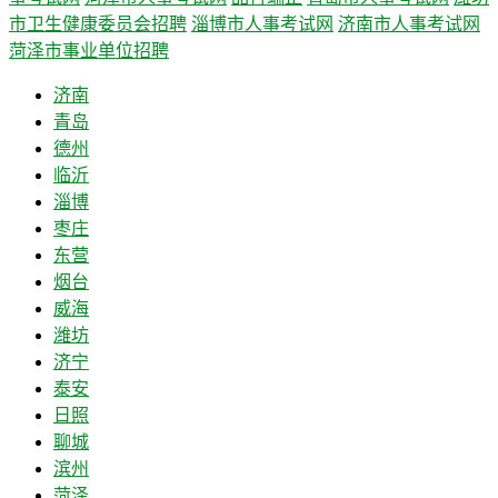
市卫生健康委员会招聘
淄博市人事考试网
济南市人事考试网
菏泽市事业单位招聘
济南
青岛
德州
临沂
淄博
枣庄
东营
烟台
威海
潍坊
济宁
泰安
日照
聊城
滨州
菏泽