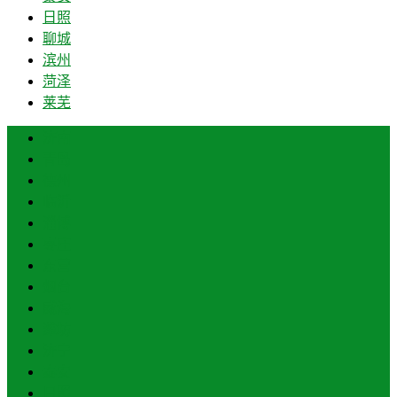
日照
聊城
滨州
菏泽
莱芜
济南
青岛
德州
临沂
淄博
枣庄
东营
烟台
威海
潍坊
济宁
泰安
日照