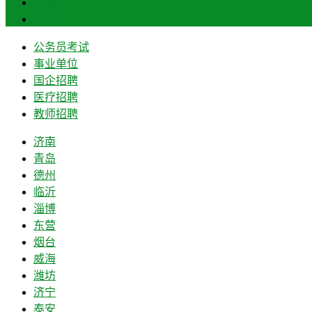
菏泽
莱芜
公务员考试
事业单位
国企招聘
医疗招聘
教师招聘
济南
青岛
德州
临沂
淄博
东营
烟台
威海
潍坊
济宁
泰安