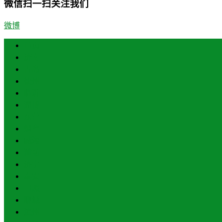
微信扫一扫关注我们
微博
首页
济南
青岛
德州
临沂
淄博
东营
烟台
威海
潍坊
济宁
泰安
日照
聊城
滨州