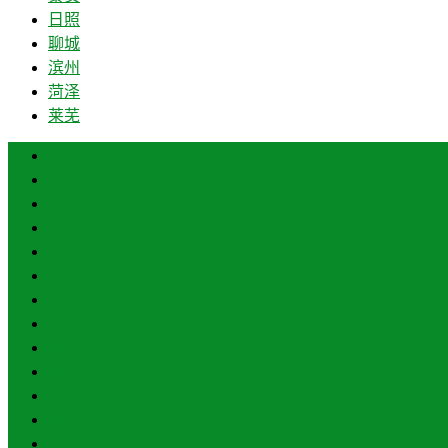
日照
聊城
滨州
菏泽
莱芜
济南
青岛
德州
临沂
淄博
枣庄
东营
烟台
威海
潍坊
济宁
泰安
日照