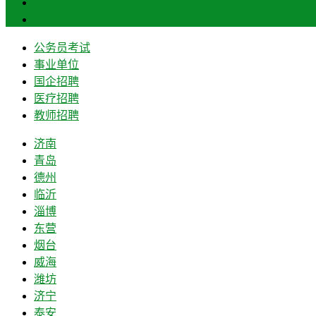
菏泽
莱芜
公务员考试
事业单位
国企招聘
医疗招聘
教师招聘
济南
青岛
德州
临沂
淄博
东营
烟台
威海
潍坊
济宁
泰安