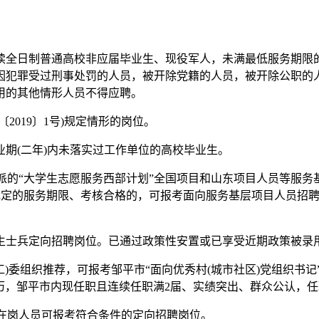
读全日制普通高校非应届毕业生、现役军人，未满最低服务期限的
因犯罪受过刑事处罚的人员，被开除党籍的人员，被开除公职的
用的其他情形人员不得应聘。
019〕1号)规定情形的岗位。
业期(二年)内未落实过工作单位的高校毕业生。
)以前选派的“大学生志愿服务西部计划”全国项目和山东项目人员等服
)规定的服务期限、考核合格的，可报考面向服务基层项目人员招
生士兵定向招聘岗位。已通过政策性安置或已享受近期政策被录用
)委组织推荐，可报考邹平市“面向优秀村(城市社区)党组织书记”定
历，邹平市内现任职且连续任职满2届、实绩突出、群众公认，任
编在岗人员可报考符合条件的定向招聘岗位。