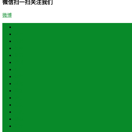
微信扫一扫关注我们
微博
首页
济南
青岛
德州
临沂
淄博
东营
烟台
威海
潍坊
济宁
泰安
日照
聊城
滨州