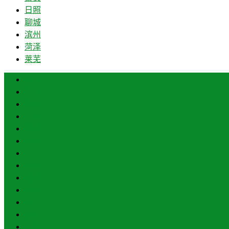
日照
聊城
滨州
菏泽
莱芜
济南
青岛
德州
临沂
淄博
枣庄
东营
烟台
威海
潍坊
济宁
泰安
日照