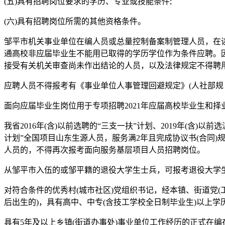
(五)具有招聘岗位要求的学历、专业或技能条件;
(六)具有招聘岗位所需的其他资格条件。
邹平市机关事业单位在编人员或总量控制备案制管理人员，在
通高校非应届毕业生不能用已取得的学历学位作为条件应聘。
接受有关机关审查尚未作出结论的人员，以及法律规定不得聘
应聘人员不得报考有《事业单位人事管理回避规定》(人社部规〔2
面向应届毕业生岗位用于专项招聘2021年应届高校毕业生和择
我省2016年(含)以前选聘的“三支一扶”计划、2019年(含
计划”全国项目山东生源人员，服务满2年且完成协议书(合同
人员的，不得再次报考面向服务基层项目人员招聘岗位。
从邹平市入伍的或邹平籍的退役大学生士兵，可报考退役大学
对符合条件的优秀村(城市社区)党组织书记，经本镇、街道党(工
后出生的)，具有高中、中专(含技工学校全日制毕业生)以上学
具有5年及以上乡镇(街道办事处)事业单位工作经历的正式在