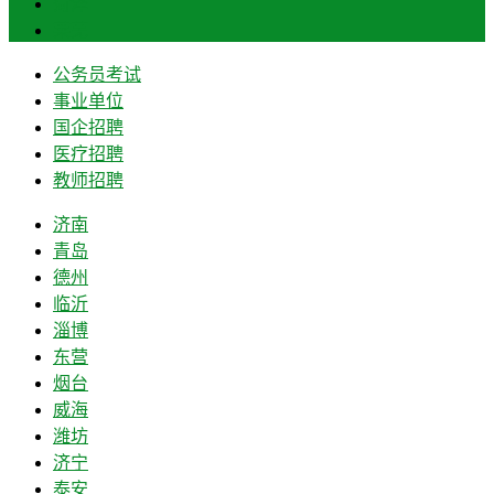
菏泽
莱芜
公务员考试
事业单位
国企招聘
医疗招聘
教师招聘
济南
青岛
德州
临沂
淄博
东营
烟台
威海
潍坊
济宁
泰安