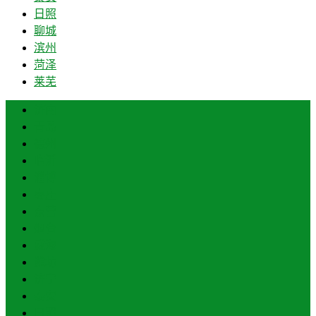
日照
聊城
滨州
菏泽
莱芜
济南
青岛
德州
临沂
淄博
枣庄
东营
烟台
威海
潍坊
济宁
泰安
日照