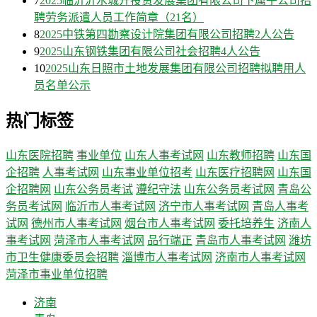
7
2025临沂沂水城开投资发展集团有限公司下属子公司招
聘劳务派遣人员工作简章（21名）
8
2025中铁第四勘察设计院集团有限公司招聘2人公告
9
2025山东钢铁集团有限公司社会招聘4人公告
10
2025山东日照市土地发展集团有限公司招聘拟聘用人
员名单公示
热门标签
山东医院招聘
事业单位
山东人事考试网
山东教师招聘
山东国
企招聘
人事考试网
山东事业单位招考
山东医疗招聘网
山东国
企招聘网
山东公务员考试
遵纪守法
山东公务员考试网
青岛公
务员考试网
临沂市人事考试网
济宁市人事考试网
青岛人事考
试网
德州市人事考试网
烟台市人事考试网
委托培养生
济南人
事考试网
菏泽市人事考试网
品行端正
青岛市人事考试网
潍坊
市卫生健康委员会招聘
淄博市人事考试网
济南市人事考试网
菏泽市事业单位招聘
济南