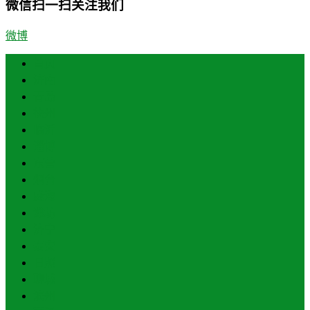
微信扫一扫关注我们
微博
首页
济南
青岛
德州
临沂
淄博
东营
烟台
威海
潍坊
济宁
泰安
日照
聊城
滨州