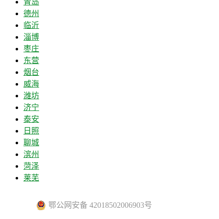
青岛
德州
临沂
淄博
枣庄
东营
烟台
威海
潍坊
济宁
泰安
日照
聊城
滨州
菏泽
莱芜
鄂公网安备 42018502006903号