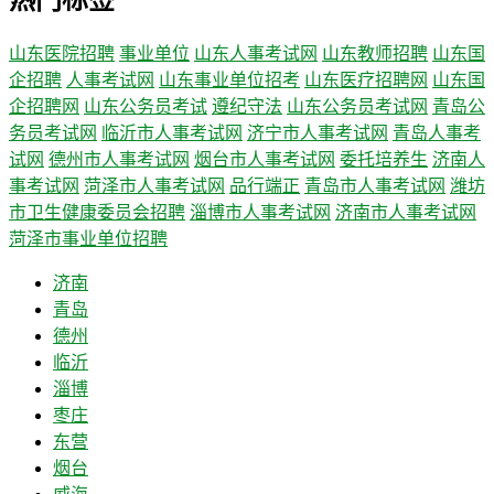
热门标签
山东医院招聘
事业单位
山东人事考试网
山东教师招聘
山东国
企招聘
人事考试网
山东事业单位招考
山东医疗招聘网
山东国
企招聘网
山东公务员考试
遵纪守法
山东公务员考试网
青岛公
务员考试网
临沂市人事考试网
济宁市人事考试网
青岛人事考
试网
德州市人事考试网
烟台市人事考试网
委托培养生
济南人
事考试网
菏泽市人事考试网
品行端正
青岛市人事考试网
潍坊
市卫生健康委员会招聘
淄博市人事考试网
济南市人事考试网
菏泽市事业单位招聘
济南
青岛
德州
临沂
淄博
枣庄
东营
烟台