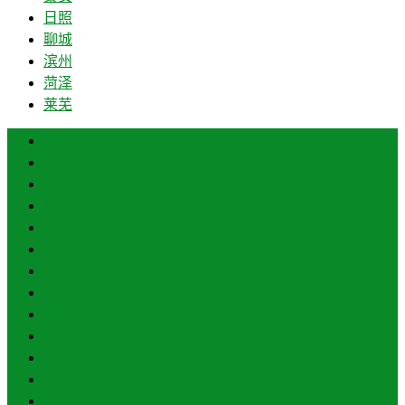
日照
聊城
滨州
菏泽
莱芜
济南
青岛
德州
临沂
淄博
枣庄
东营
烟台
威海
潍坊
济宁
泰安
日照