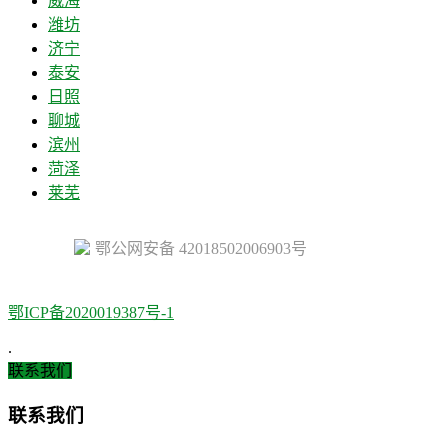
威海
潍坊
济宁
泰安
日照
聊城
滨州
菏泽
莱芜
鄂公网安备 42018502006903号
鄂ICP备2020019387号-1
.
联系我们
联系我们