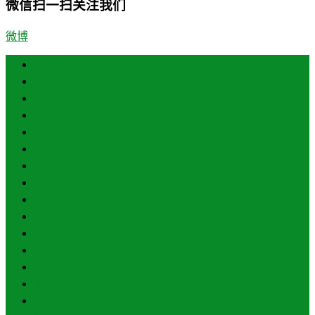
微信扫一扫关注我们
微博
首页
济南
青岛
德州
临沂
淄博
东营
烟台
威海
潍坊
济宁
泰安
日照
聊城
滨州