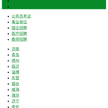
菏泽
莱芜
公务员考试
事业单位
国企招聘
医疗招聘
教师招聘
济南
青岛
德州
临沂
淄博
东营
烟台
威海
潍坊
济宁
泰安