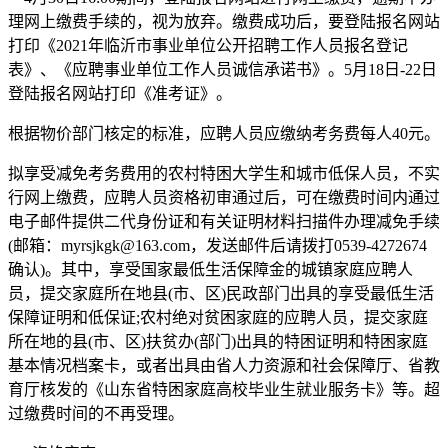
理网上缴费手续的，视为放弃。缴费成功后，要登陆报名网站
打印《2021年临沂市事业单位公开招聘工作人员报名登记
表》、《应聘事业单位工作人员诚信承诺书》。5月18日-22日
登陆报名网站打印《准考证》。
根据物价部门核定的标准，应聘人员应缴纳考务费每人40元。
拟享受减免考务费用的农村特困大学生和城市低保人员，不实
行网上缴费，应聘人员资格初审通过后，可在缴费时间内通过
电子邮件提供二代身份证和有关证明材料扫描件办理减免手续
(邮箱：myrsjkgk@163.com，发送邮件后请拨打0539-4272674
确认)。其中，享受国家最低生活保障金的城镇家庭应聘人
员，提交家庭所在地县(市、区)民政部门出具的享受最低生活
保障证明和低保证;农村绝对贫困家庭的应聘人员，提交家庭
所在地的县(市、区)扶贫办(部门)出具的特困证明和特困家庭
基本情况档案卡，或者出具由省人力资源和社会保障厅、省教
育厅核发的《山东省特困家庭高校毕业生就业服务卡》等。超
过缴费时间的不再受理。