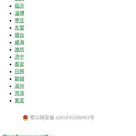
临沂
淄博
枣庄
东营
烟台
威海
潍坊
济宁
泰安
日照
聊城
滨州
菏泽
莱芜
鄂公网安备 42018502006903号