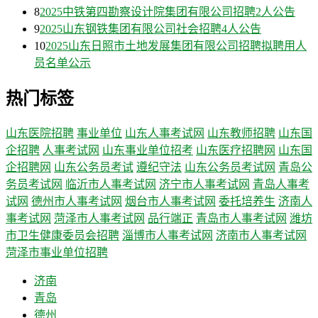
8
2025中铁第四勘察设计院集团有限公司招聘2人公告
9
2025山东钢铁集团有限公司社会招聘4人公告
10
2025山东日照市土地发展集团有限公司招聘拟聘用人
员名单公示
热门标签
山东医院招聘
事业单位
山东人事考试网
山东教师招聘
山东国
企招聘
人事考试网
山东事业单位招考
山东医疗招聘网
山东国
企招聘网
山东公务员考试
遵纪守法
山东公务员考试网
青岛公
务员考试网
临沂市人事考试网
济宁市人事考试网
青岛人事考
试网
德州市人事考试网
烟台市人事考试网
委托培养生
济南人
事考试网
菏泽市人事考试网
品行端正
青岛市人事考试网
潍坊
市卫生健康委员会招聘
淄博市人事考试网
济南市人事考试网
菏泽市事业单位招聘
济南
青岛
德州