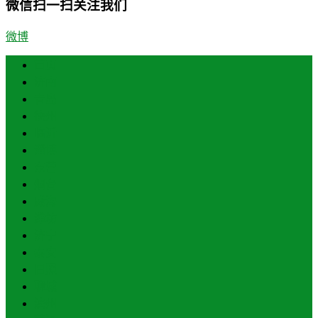
微信扫一扫关注我们
微博
首页
济南
青岛
德州
临沂
淄博
东营
烟台
威海
潍坊
济宁
泰安
日照
聊城
滨州