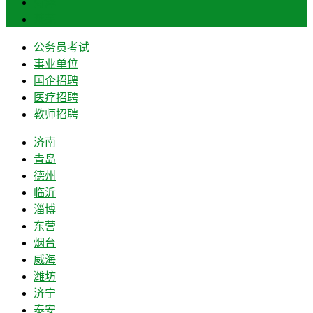
菏泽
莱芜
公务员考试
事业单位
国企招聘
医疗招聘
教师招聘
济南
青岛
德州
临沂
淄博
东营
烟台
威海
潍坊
济宁
泰安