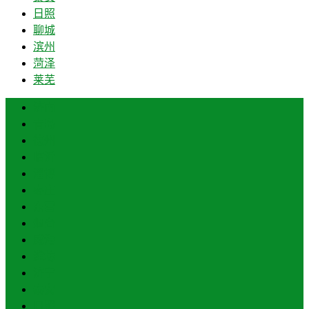
日照
聊城
滨州
菏泽
莱芜
济南
青岛
德州
临沂
淄博
枣庄
东营
烟台
威海
潍坊
济宁
泰安
日照