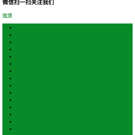
微信扫一扫关注我们
微博
首页
济南
青岛
德州
临沂
淄博
东营
烟台
威海
潍坊
济宁
泰安
日照
聊城
滨州