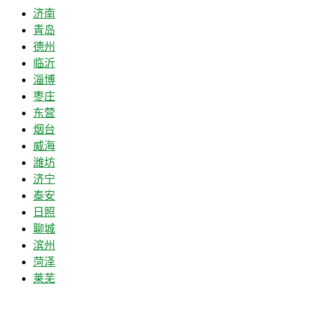
济南
青岛
德州
临沂
淄博
枣庄
东营
烟台
威海
潍坊
济宁
泰安
日照
聊城
滨州
菏泽
莱芜