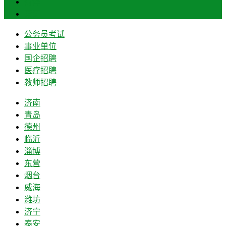
菏泽
莱芜
公务员考试
事业单位
国企招聘
医疗招聘
教师招聘
济南
青岛
德州
临沂
淄博
东营
烟台
威海
潍坊
济宁
泰安