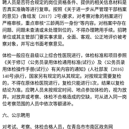
聘人员是否符合规定的岗位资格条件、提供的相关信息材料是
否真实准确等进行复审。按照《关于进一步从严管理干部档案
的意见》(鲁组发〔2017〕2号)要求，对考察对象的档案进行
严格审核，重点审核“三龄两历一身份”等内容。对档案中存在
问题、问题未查清或未处理到位的，不得办理聘用手续。招聘
单位或其主管部门要实事求是，全面、客观、公正地评价被考
察对象，并写出书面考察意见。
体检一般应在县级以上综合性医院进行，体检标准和项目参照
《关于修订〈公务员录用体检通用标准(试行)〉及〈公务员录
用体检操作手册(试行)〉有关内容的通知》(人社部发〔2016〕
140号)执行，国家另有规定的从其规定。对按规定需要复检
的，不得在原体检医院进行，复检只能进行1次，结果以复检
结论为准。应聘人员未按规定时间、地点参加体检的，视为放
弃。对放弃或考察、体检不合格造成的空缺，可从进入同一岗
位考察范围的人员中依次等额递补。
六、公示聘用
对考试、考察、体检合格人员，在青岛市市南区政务网