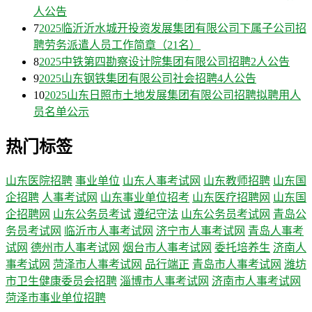
人公告
7
2025临沂沂水城开投资发展集团有限公司下属子公司招
聘劳务派遣人员工作简章（21名）
8
2025中铁第四勘察设计院集团有限公司招聘2人公告
9
2025山东钢铁集团有限公司社会招聘4人公告
10
2025山东日照市土地发展集团有限公司招聘拟聘用人
员名单公示
热门标签
山东医院招聘
事业单位
山东人事考试网
山东教师招聘
山东国
企招聘
人事考试网
山东事业单位招考
山东医疗招聘网
山东国
企招聘网
山东公务员考试
遵纪守法
山东公务员考试网
青岛公
务员考试网
临沂市人事考试网
济宁市人事考试网
青岛人事考
试网
德州市人事考试网
烟台市人事考试网
委托培养生
济南人
事考试网
菏泽市人事考试网
品行端正
青岛市人事考试网
潍坊
市卫生健康委员会招聘
淄博市人事考试网
济南市人事考试网
菏泽市事业单位招聘