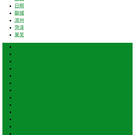
日照
聊城
滨州
菏泽
莱芜
济南
青岛
德州
临沂
淄博
枣庄
东营
烟台
威海
潍坊
济宁
泰安
日照