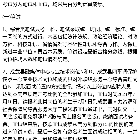
考试分为笔试和面试，均采用百分制计算成绩。
(一)笔试
1、综合类笔试只考一科，笔试采取统一时间、统一标准、统
一阅卷的方式进行。内容包括法律法规、政治经济理论、时政
方针、科技知识、省情省况等基础性知识和综合写作。为保证
新进事业单位人员基本素质，笔试设定最低合格分数线，根据
岗位招聘人数和笔试情况确定。
2、成武县融媒体中心专业技术岗位A和B、成武县四平调保护
传承中心专业技术岗位和成武县对外联络服务中心综合管理岗
位B，采取面试前置的方式进行。报考以上岗位的应聘人员，
达到本简章规定开考比例的全部参加面试，面试时间2021年7
月10日，请报考此类岗位的考生于7月9日到成武县人力资源和
社会保障局综合服务大厅三楼领取面试通知书，同时提交一寸
同底版近期免冠照片2张(与网上报名同底版)，缴纳面试考务
费。面试结束后，按照面试成绩从高分到低分1:3的比例确定
进入笔试人选，最后一名如有数名考生面试成绩相同的，一并
确定为笔试人选，参加综合类笔试环节。