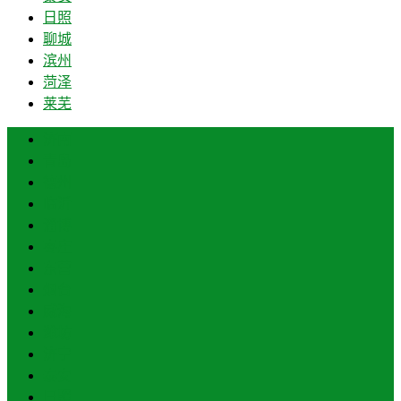
日照
聊城
滨州
菏泽
莱芜
济南
青岛
德州
临沂
淄博
枣庄
东营
烟台
威海
潍坊
济宁
泰安
日照