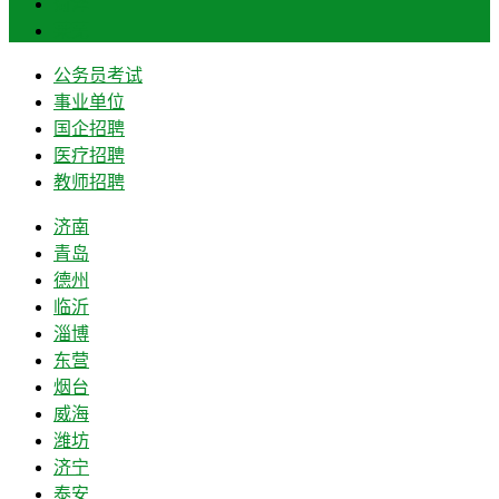
菏泽
莱芜
公务员考试
事业单位
国企招聘
医疗招聘
教师招聘
济南
青岛
德州
临沂
淄博
东营
烟台
威海
潍坊
济宁
泰安