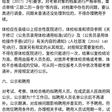
组发〔2017〕2号)要求，对考察对象的档案进行严格审核，重
点审核“三龄二历一身份”等内容。对档案中存在的问题，要认
真进行调查，问题未查清还没处理到位的，不得办理聘用手
续。
体检应在县级以上综合性医院进行，体检标准和项目参照《关
于修订〈公务员录用体检通用标准(试行)〉及〈公务员录用体
检操作手册(试行)〉有关内容的通知》(人社部发〔2016〕140
号)执行，国家另有规定的从其规定。对按规定需要复检的，
不得在原体检医院进行，复检只能进行一次，结果以复检结论
为准。费用由报考人员负担。对放弃考察体检资格或考察、体
检不合格造成的空缺，可从同一岗位报考人员中依次等额考察
递补，并按规定进行公示。
六、公示和聘用
对考试、考察、体检合格的拟聘用人员，在成武县人民政府网
公示，公示期为7个工作日。拟聘用人员名单公示后不再递
补。公示期满，对反映问题影响聘用并查实的，不予聘用。符
合岗位聘用条件的，办理相关手续。聘用人员试用期一年，试