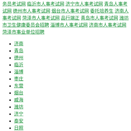
务员考试网
临沂市人事考试网
济宁市人事考试网
青岛人事考
试网
德州市人事考试网
烟台市人事考试网
委托培养生
济南人
事考试网
菏泽市人事考试网
品行端正
青岛市人事考试网
潍坊
市卫生健康委员会招聘
淄博市人事考试网
济南市人事考试网
菏泽市事业单位招聘
济南
青岛
德州
临沂
淄博
枣庄
东营
烟台
威海
潍坊
济宁
泰安
日照