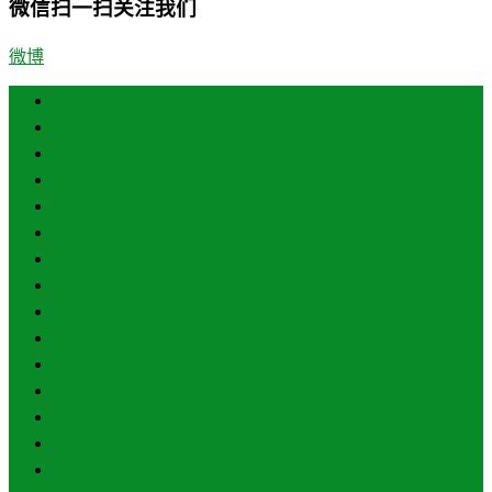
微信扫一扫关注我们
微博
首页
济南
青岛
德州
临沂
淄博
东营
烟台
威海
潍坊
济宁
泰安
日照
聊城
滨州