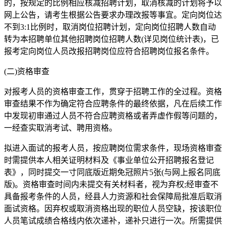
的，按规定的比例相应核减招聘计划，取消核减的计划将予以
网上公告，请考生根据公告要求办理改报等事宜。定向岗位达
不到3:1比例时，取消岗位招聘计划，定向岗位招聘人数自动
转为本招聘单位其他招聘岗位招聘人数(详见岗位统计表)，已
报考定向岗位人员改报招聘岗位应符合招聘岗位报名条件。
(二)资格审查
对报考人员的资格审查工作，贯穿于招聘工作的全过程。资格
审查结果不作为确定符合应聘条件的最终依据，凡在后续工作
中发现初审通过人员不符合应聘资格或者弄虚作假等问题的，
一经查实取消考试、聘用资格。
拟进入面试的报考人员，按应聘岗位需求条件，现场资格审查
时需提供本人相关证明材料及《事业单位公开招聘报名登记
表》，同时提交一寸同底版近期免冠照片5张(与网上报名同底
版)。资格审查时间内未提交有关材料者，视为弃权;经审查不
具备报考条件的人员，经县人力资源和社会保障局批准后取消
面试资格。因弃权或取消资格出现的职位人员空缺，按该职位
人员笔试成绩合格线内依次递补，递补只进行一次。所需提供