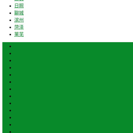
日照
聊城
滨州
菏泽
莱芜
济南
青岛
德州
临沂
淄博
枣庄
东营
烟台
威海
潍坊
济宁
泰安
日照