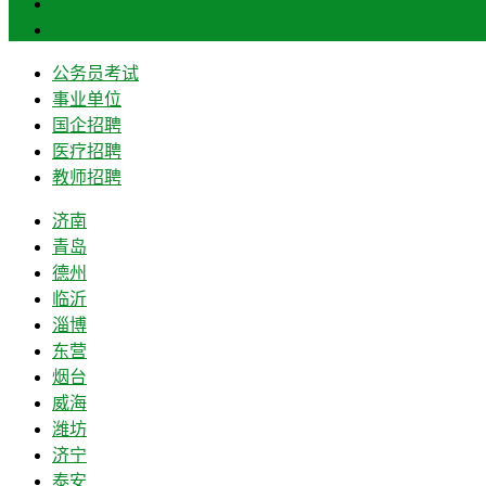
菏泽
莱芜
公务员考试
事业单位
国企招聘
医疗招聘
教师招聘
济南
青岛
德州
临沂
淄博
东营
烟台
威海
潍坊
济宁
泰安