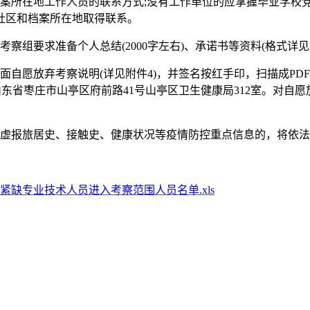
档案所在地工作人员的联系方式;没有工作单位的应掌握毕业学校
社区和档案所在地取得联系。
察组要求准备个人总结(2000字左右)、承诺书等资料(格式详见
愿放弃考察说明(详见附件4)，并签名按红手印，扫描成PDF格式文件
山东省枣庄市山亭区府前路41号山亭区卫生健康局312室。对自
、虚报旅居史、接触史、健康状况等疫情防控重点信息的，将依
紧缺专业技术人员进入考察范围人员名单.xls