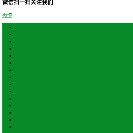
微信扫一扫关注我们
微博
首页
济南
青岛
德州
临沂
淄博
东营
烟台
威海
潍坊
济宁
泰安
日照
聊城
滨州