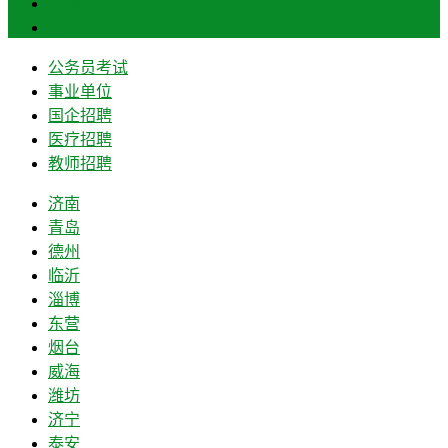
菏泽
莱芜
公务员考试
事业单位
国企招聘
医疗招聘
教师招聘
济南
青岛
德州
临沂
淄博
东营
烟台
威海
潍坊
济宁
泰安