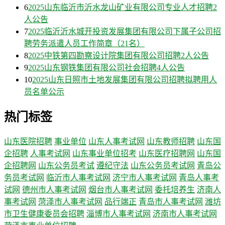
6
2025山东临沂市沂水龙山矿业有限公司专业人才招聘2
人公告
7
2025临沂沂水城开投资发展集团有限公司下属子公司招
聘劳务派遣人员工作简章（21名）
8
2025中铁第四勘察设计院集团有限公司招聘2人公告
9
2025山东钢铁集团有限公司社会招聘4人公告
10
2025山东日照市土地发展集团有限公司招聘拟聘用人
员名单公示
热门标签
山东医院招聘
事业单位
山东人事考试网
山东教师招聘
山东国
企招聘
人事考试网
山东事业单位招考
山东医疗招聘网
山东国
企招聘网
山东公务员考试
遵纪守法
山东公务员考试网
青岛公
务员考试网
临沂市人事考试网
济宁市人事考试网
青岛人事考
试网
德州市人事考试网
烟台市人事考试网
委托培养生
济南人
事考试网
菏泽市人事考试网
品行端正
青岛市人事考试网
潍坊
市卫生健康委员会招聘
淄博市人事考试网
济南市人事考试网