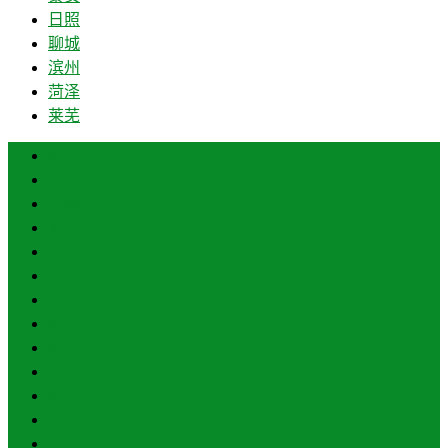
日照
聊城
滨州
菏泽
莱芜
济南
青岛
德州
临沂
淄博
枣庄
东营
烟台
威海
潍坊
济宁
泰安
日照