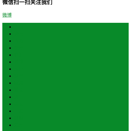
微信扫一扫关注我们
微博
首页
济南
青岛
德州
临沂
淄博
东营
烟台
威海
潍坊
济宁
泰安
日照
聊城
滨州