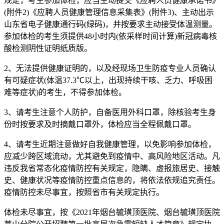
规定，考生参加体检，应当主动提交《应聘人员健康承诺书》
(附件2)《应聘人员健康管理信息采集表》(附件3)、主动出示
山东省电子健康通行码(绿码)，并按要求主动接受体温测量。
参加体检的考生须提供48小时内(依采样时间计算)新冠病毒核
酸检测阴性证明纸质版。
2、无法提供健康证明的，以及经现场卫生防疫专业人员确认
有可疑症状(体温37.3℃以上，出现持续干咳、乏力、呼吸困
难等症状)的考生，不得参加体检。
3、请考生注意个人防护，自备医用外科口罩，除核验考生身
份时按要求及时摘戴口罩外，体检应当全程佩戴口罩。
4、请考生近期注意做好自我健康管理，以免影响参加体检，
应减少跨区域流动，尤其避免到疫情中、高风险地区活动。凡
违反我省常态化疫情防控有关规定，隐瞒、虚报旅居史、接触
史、健康状况等疫情防控重点信息的，将依法依规追究责任。
疫情防控未尽事宜，按照省市有关规定执行。
体检未尽事宜，按《2021年烟台毓璜顶医院、烟台毓璜顶医院