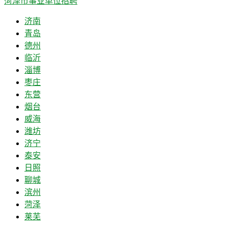
菏泽市事业单位招聘
济南
青岛
德州
临沂
淄博
枣庄
东营
烟台
威海
潍坊
济宁
泰安
日照
聊城
滨州
菏泽
莱芜