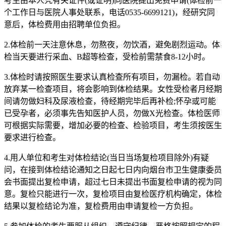
考生由本人凭有关证件(或证明)向医院提出免费申请(体检前一
个工作日与医院人事处联系，电话0535-6699121)，经研究同
意后，体检费用由招聘单位负担。
2.体检前一天注意休息，勿熬夜，勿饮酒，避免剧烈运动。体
检当天要进行采血、B超等检查，受检前需禁食8-12小时。
3.体检时请按照医生要求认真检查所有项目，勿漏检。若自动
放弃某一检查项目，将会影响到体检结果。女性受检者月经期
间请勿做妇科及尿液检查，待经期完毕后再补检;怀孕或可能
已受孕者，必须事先告知医护人员，勿做X光检查。体检医师
可根据实际需要，增加必要的检查、检验项目，考生须按医生
要求进行检查。
4.用人单位和考生对体检结论(当日当场复检项目除外)有疑
问，在接到体检结论通知之日起七日内向烟台市卫生健康委员
会书面提出复检申请，超过七日未提出书面复检申请的视为同
意。复检只能进行一次，复检项目由复检医疗机构确定，体检
结果以复检结论为准，复检费用由申请复检一方负担。