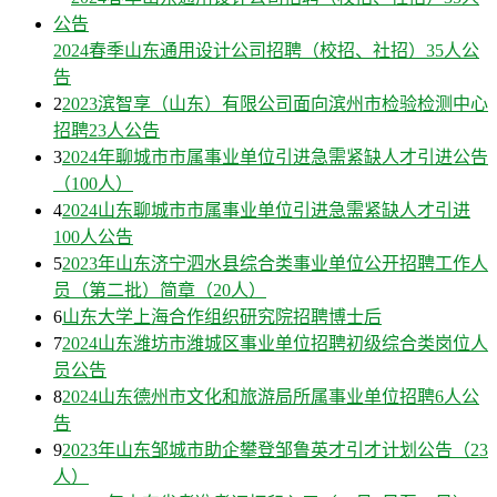
2024春季山东通用设计公司招聘（校招、社招）35人公
告
2
2023滨智享（山东）有限公司面向滨州市检验检测中心
招聘23人公告
3
2024年聊城市市属事业单位引进急需紧缺人才引进公告
（100人）
4
2024山东聊城市市属事业单位引进急需紧缺人才引进
100人公告
5
2023年山东济宁泗水县综合类事业单位公开招聘工作人
员（第二批）简章（20人）
6
山东大学上海合作组织研究院招聘博士后
7
2024山东潍坊市潍城区事业单位招聘初级综合类岗位人
员公告
8
2024山东德州市文化和旅游局所属事业单位招聘6人公
告
9
2023年山东邹城市助企攀登邹鲁英才引才计划公告（23
人）