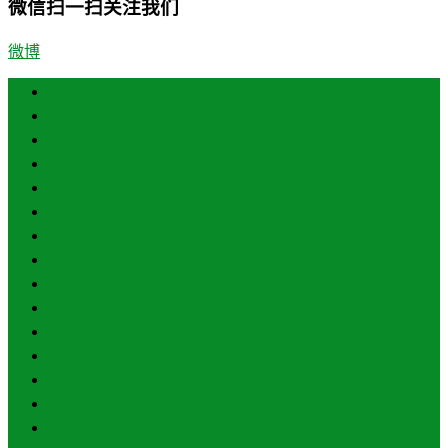
微信扫一扫关注我们
微博
首页
济南
青岛
德州
临沂
淄博
东营
烟台
威海
潍坊
济宁
泰安
日照
聊城
滨州