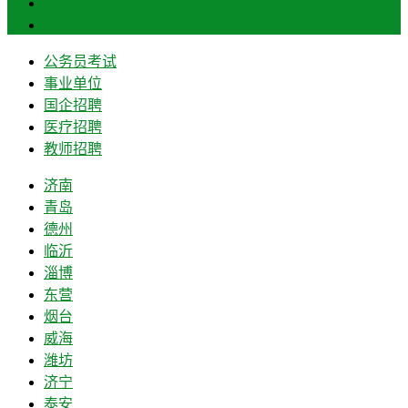
菏泽
莱芜
公务员考试
事业单位
国企招聘
医疗招聘
教师招聘
济南
青岛
德州
临沂
淄博
东营
烟台
威海
潍坊
济宁
泰安