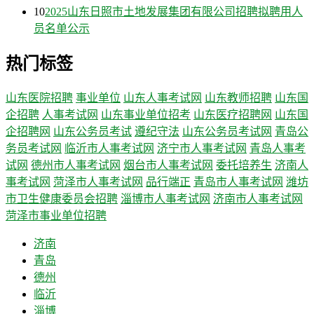
10
2025山东日照市土地发展集团有限公司招聘拟聘用人
员名单公示
热门标签
山东医院招聘
事业单位
山东人事考试网
山东教师招聘
山东国
企招聘
人事考试网
山东事业单位招考
山东医疗招聘网
山东国
企招聘网
山东公务员考试
遵纪守法
山东公务员考试网
青岛公
务员考试网
临沂市人事考试网
济宁市人事考试网
青岛人事考
试网
德州市人事考试网
烟台市人事考试网
委托培养生
济南人
事考试网
菏泽市人事考试网
品行端正
青岛市人事考试网
潍坊
市卫生健康委员会招聘
淄博市人事考试网
济南市人事考试网
菏泽市事业单位招聘
济南
青岛
德州
临沂
淄博