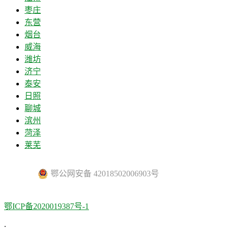
枣庄
东营
烟台
威海
潍坊
济宁
泰安
日照
聊城
滨州
菏泽
莱芜
鄂公网安备 42018502006903号
鄂ICP备2020019387号-1
.