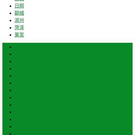
日照
聊城
滨州
菏泽
莱芜
济南
青岛
德州
临沂
淄博
枣庄
东营
烟台
威海
潍坊
济宁
泰安
日照